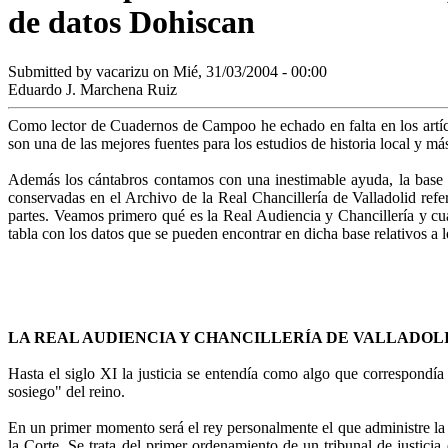
de datos Dohiscan
Submitted by
vacarizu
on Mié, 31/03/2004 - 00:00
Eduardo J. Marchena Ruiz
Como lector de Cuadernos de Campoo he echado en falta en los artícu
son una de las mejores fuentes para los estudios de historia local y 
Además los cántabros contamos con una inestimable ayuda, la base d
conservadas en el Archivo de la Real Chancillería de Valladolid refer
partes. Veamos primero qué es la Real Audiencia y Chancillería y 
tabla con los datos que se pueden encontrar en dicha base relativos a 
LA REAL AUDIENCIA Y CHANCILLERÍA DE VALLADOL
Hasta el siglo XI la justicia se entendía como algo que correspondía 
sosiego" del reino.
En un primer momento será el rey personalmente el que administre la j
la Corte. Se trata del primer ordenamiento de un tribunal de justici