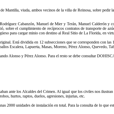
de Mantilla, viuda, ambos vecinos de la villa de Reinosa, sobre pedir la 
 Rodríguez Cabanzón, Manuel de Mier y Terán, Manuel Calderón y con
ió, sobre el cumplimiento de recíprocos contratos de transporte de az
güeso para cargar minio con destino al Real Sitio de La Florida, en vir
 original. Está dividida en 12 subsecciones que se corresponden con las
eballos Escalera, Lapuerta, Masas, Moreno, Pérez Alonso, Quevedo, Ta
ernando Alonso y Pérez Alonso. Para el resto se debe consultar DOHIS
n ante los Alcaldes del Crimen. Al igual que los civiles nos ilustran so
bos, hurtos, raptos, duelos, agresiones, injurias, etc.
as 2000 unidades de instalación en total. Para la consulta de lo que est