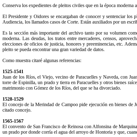
Conserva los expedientes de pleitos civiles que en la época moderna 
El Presidente y Oidores se encargaban de conocer y sentenciar los pl
Audiencia, los llamados casos de Corte. Están auxiliados por un escriba
Es la sección más importante del archivo tanto por su volumen como
moderna. Las deudas, los tratos entre mercaderes, censos, aprovecha
elecciones de oficios de justicia, honores y preeminencias, etc. Adem
pleito se pueda encontrar una gran variedad de datos.
Como muestra citaré algunas referencias:
1525-1541
Juan de los Ríos, el Viejo, vecino de Paracuelles y Naveda, con Juan
torre de Espinilla, un prado y tierra en Paracuelles y otros bienes ra
matrimonio con Gómez de los Ríos, del que se ha divorciado.
1528-1529
El concejo de la Merindad de Campoo pide ejecución en bienes de Ju
citado concejo.
1565-1567
El convento de San Francisco de Reinosa con Alfonsina de Marquina, v
un prado por donde corría el agua del arroyo de Hontoria y que, cuand