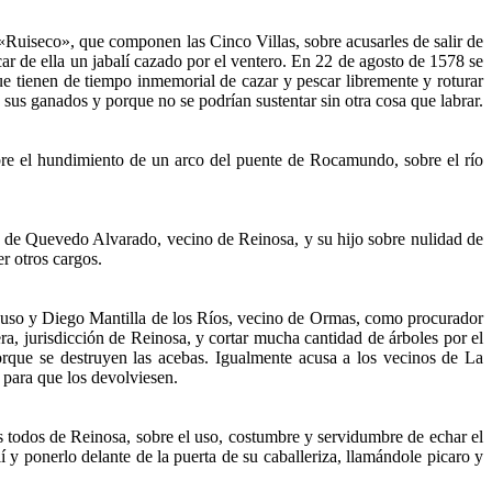
«Ruiseco», que componen las Cinco Villas, sobre acusarles de salir de
acar de ella un jabalí cazado por el ventero. En 22 de agosto de 1578 se
e tienen de tiempo inmemorial de cazar y pescar libremente y roturar
n sus ganados y porque no se podrían sustentar sin otra cosa que labrar.
bre el hundimiento de un arco del puente de Rocamundo, sobre el río
e Quevedo Alvarado, vecino de Reinosa, y su hijo sobre nulidad de
r otros cargos.
uso y Diego Mantilla de los Ríos, vecino de Ormas, como procurador
a, jurisdicción de Reinosa, y cortar mucha cantidad de árboles por el
orque se destruyen las acebas. Igualmente acusa a los vecinos de La
 para que los devolviesen.
odos de Reinosa, sobre el uso, costumbre y servidumbre de echar el
 y ponerlo delante de la puerta de su caballeriza, llamándole picaro y