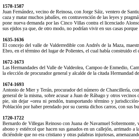
1578-1587
Juan Fernández, vecino de Reinosa, con Jorge Sáiz, ventero de Santiu
caza y matar muchos jabalíes, en contravención de las leyes y pragmátic
pone nueva demanda por las Cinco Villas contra el licenciado Alonso
sus ejidos ya que, de otro modo, no podrían vivir en sus casas porque l
1635-1636
El concejo del valle de Valderredible con Andrés de la Maza, maest
Ebro, en el término del lugar de Polientes, el cual había construido e
1672-1673
Las Hermandades del Valle de Valdeolea, Campoo de Enmedio, Campo
la elección de procurador general y alcalde de la citada Hermandad de
1674-1693
Antonio de Mier y Terán, procurador del número de Chancillería, c
general de la misma, sobre acusar a Juan de Rábago y otros vecinos d
pie, sin dejar «orea ni pendón, transportando término y jurisdicci
Población por haber prendado por su cuenta dichos carros, con sus bue
1720-1722
Bernardo de Villegas Reinoso con Juana de Navamuel Sobremonte, vi
abono y estiércol que hacen sus ganados en un callejón, arrimado a la
diciéndole que no era cristiano y otras palabras injuriosas, amenazand