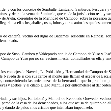
rde, y con los concejos de Somballe, Lantueno, Santiurde, Pesquera y 
as, y de ir a la venta de Santiurde, que es de la jurisdicción real, y s
 de Avila, corregidor de la Merindad de Campoo, sobre la posesión qu
legarían a ellas los jabalíes, osos, lobos y otros animales que les come
ro de cantería, vecino del lugar de Badames, residente en Reinosa, so
l demandado.
o de Suso, Carabeo y Valdeprado con la de Campoo de Yuso y José d
 Campoo de Yuso por no ser vecinos ni estar domiciliados en ella y tene
on los concejos de Naveda, La Población y Hermandad de Campoo de S
e Naveda de ir con sus carros al monte que llaman el acebar de Escaler
ón», contraviniendo las ordenanzas de la hermandad que lo prohiben p
yes y acebos, y al citado Diego Mantilla por entrometerse al dar orden
uda, y sus hijos, Bartolomé y Manuel de Rebolledo Quevedo, vecinos t
 pared de la casa de los demandados, a los que acusa de quitarlo de allí
o y dando de palos a los criados que intentaban impedírselo.