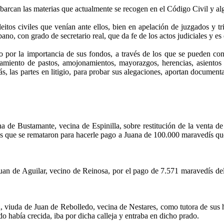
abarcan las materias que actualmente se recogen en el Código Civil y a
eitos civiles que venían ante ellos, bien en apelación de juzgados y tr
no, con grado de secretario real, que da fe de los actos judiciales y es 
 por la importancia de sus fondos, a través de los que se pueden cono
miento de pastos, amojonamientos, mayorazgos, herencias, asientos y 
ás, las partes en litigio, para probar sus alegaciones, aportan documen
a de Bustamante, vecina de Espinilla, sobre restitución de la venta de 
íces que se remataron para hacerle pago a Juana de 100.000 maravedís qu
an de Aguilar, vecino de Reinosa, por el pago de 7.571 maravedís del
iuda de Juan de Rebolledo, vecina de Nestares, como tutora de sus hij
o había crecida, iba por dicha calleja y entraba en dicho prado.