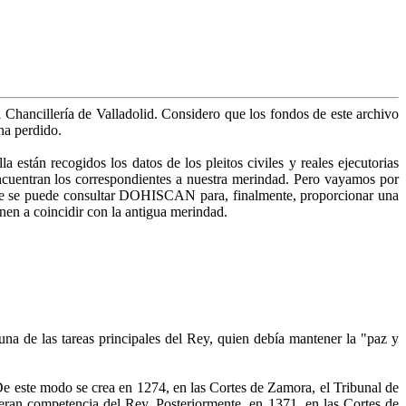
Chancillería de Valladolid. Considero que los fondos de este archivo
ha perdido.
tán recogidos los datos de los pleitos civiles y reales ejecutorias
e encuentran los correspondientes a nuestra merindad. Pero vayamos por
nde se puede consultar DOHISCAN para, finalmente, proporcionar una
enen a coincidir con la antigua merindad.
 una de las tareas principales del Rey, quien debía mantener la "paz y
 De este modo se crea en 1274, en las Cortes de Zamora, el Tribunal de
e eran competencia del Rey. Posteriormente, en 1371, en las Cortes de