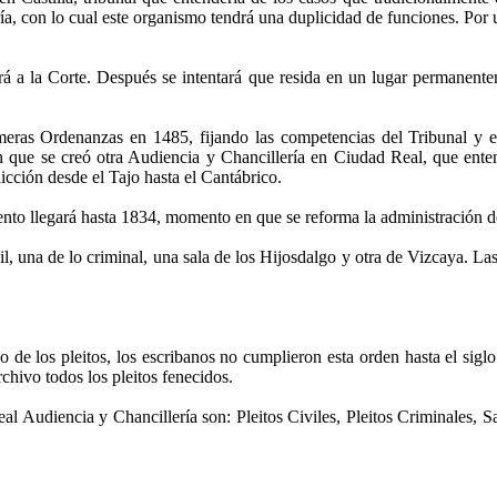
ía, con lo cual este organismo tendrá una duplicidad de funciones. Por un
rá a la Corte. Después se intentará que resida en un lugar permanente
meras Ordenanzas en 1485, fijando las competencias del Tribunal y 
en que se creó otra Audiencia y Chancillería en Ciudad Real, que enten
icción desde el Tajo hasta el Cantábrico.
o llegará hasta 1834, momento en que se reforma la administración de j
, una de lo criminal, una sala de los Hijosdalgo y otra de Vizcaya. Las s
de los pleitos, los escribanos no cumplieron esta orden hasta el sigl
rchivo todos los pleitos fenecidos.
eal Audiencia y Chancillería son: Pleitos Civiles, Pleitos Criminales