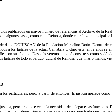
los publicados un mayor número de referencias al Archivo de la Real 
más en algunos casos, como el de Reinosa, donde el archivo municipal se 
e datos DOHISCAN de la Fundación Marcelino Botín. Dentro de ella es
idos a los lugares de la actual Cantabria y, claro está, entre ellos s
cuáles son sus fondos. Después veremos en qué consiste y cómo y dó
los lugares de todo el partido judicial de Reinosa, que, más o menos, vi
ID
a los particulares, pero, a partir de entonces, la justicia aparece como
usticia, pero pronto se ve en la necesidad de delegar estas funciones.
a en Castilla, tribunal que entendería de los casos que tradicionalment