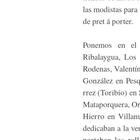
las modistas para 
de pret á porter.
Ponemos en el 
Ribalaygua, Los S
Rode­nas, Valentí
González en Pesq
rrez (Toribio) en
Mataporquera, Ort
Hierro en Villan
dedicaban a la ve
portaban los roll