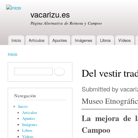
Ski
mai
vacarizu.es
con
Página Alternativa de Reinosa y Campoo
Inicio
Artículos
Apuntes
Imágenes
Libros
Vídeos
Main menu
Inicio
You are here
Del vestir tra
Formulario de búsqueda
Buscar
Submitted by
vacari
Navegación
Museo Etnográfic
Inicio
Artículos
La mejora de l
Apuntes
Imágenes
Campoo
Libros
Vídeos