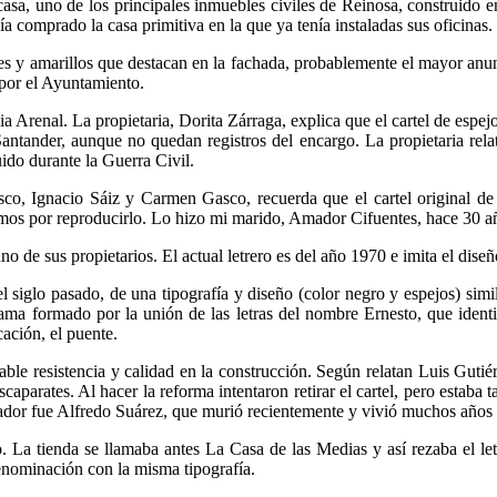
casa, uno de los principales inmuebles civiles de Reinosa, construido e
comprado la casa primitiva en la que ya tenía instaladas sus oficinas.
es y amarillos que destacan en la fachada, probablemente el mayor anun
 por el Ayuntamiento.
cia Arenal. La propietaria, Dorita Zárraga, explica que el cartel de esp
antander, aunque no quedan registros del encargo. La propietaria relata
ido durante la Guerra Civil.
o, Ignacio Sáiz y Carmen Gasco, recuerda que el cartel original de 
amos por reproducirlo. Lo hizo mi marido, Amador Cifuentes, hace 30 a
de sus propietarios. El actual letrero es del año 1970 e imita el diseño
el siglo pasado, de una tipografía y diseño (color negro y espejos) sim
a formado por la unión de las letras del nombre Ernesto, que identifi
ación, el puente.
ble resistencia y calidad en la construcción. Según relatan Luis Guti
caparates. Al hacer la reforma intentaron retirar el cartel, pero estaba
orador fue Alfredo Suárez, que murió recientemente y vivió muchos años
o. La tienda se llamaba antes La Casa de las Medias y así rezaba el le
denominación con la misma tipografía.