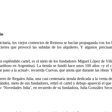
io
citaria, los viejos comercios de Reinosa se hacían propaganda con los 
ierres que provocó las subidas de los alquileres. Y algunos
precisa
,
 espléndido cartel, es el nieto de los fundadores Miguel López de Vil
cariñoso en Argentina). La tienda se fundó hace unos 100 años «y el car
ar paso a la actual», recuerda Cuevas, que anota que durante las obras 
trero de Regalos Julia, una casi centenaria tienda dedicada a la venta de 
ernández, nieto de sus fundadores, retiró el cartel y debajo apareció el
: ‘Novedades Julia’, en recuerdo de su fundadora, Julia González Seco