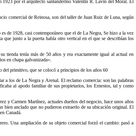
n 1923 por el arquitecto santanderino Valentín R. Lavín del Moral. El
cio comercial de Reinosa, son del taller de Juan Ruiz de Luna, según
ejo es de 1928, casi contemporáneo que el de La Negra, Se hizo a la vez
 que junto a la puerta había otro vertical en el que se describían los
su tienda tenía más de 50 años y era exactamente igual al actual en
ños en chapa galvanizada».
 del primitivo, que se colocó a principios de los años 60
ilar a los de La Negra y Arenal. El reclamo comercia: son las palabras
caba al apodo familiar de sus propietarios, los Ernestos, tal y como
érrez y Carmen Martínez, actuales dueños del negocio, hace unos años
 tan bien anclado que no pudieron extraerlo de su ubicación original. El
 en Canadá.
trero. Una ampliación de su objeto comercial forzó el cambio: pasó a