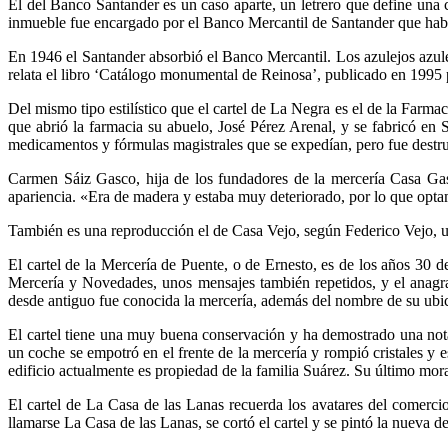
El del Banco Santander es un caso aparte, un letrero que define una 
inmueble fue encargado por el Banco Mercantil de Santander que había 
En 1946 el Santander absorbió el Banco Mercantil. Los azulejos azul
relata el libro ‘Catálogo monumental de Reinosa’, publicado en 1995
Del mismo tipo estilístico que el cartel de La Negra es el de la Farma
que abrió la farmacia su abuelo, José Pérez Arenal, y se fabricó en S
medicamentos y fórmulas magistrales que se expedían, pero fue destru
Carmen Sáiz Gasco, hija de los fundadores de la mercería Casa Gasc
apariencia. «Era de madera y estaba muy deteriorado, por lo que opt
También es una reproducción el de Casa Vejo, según Federico Vejo, uno 
El cartel de la Mercería de Puente, o de Ernesto, es de los años 30 d
Mercería y Novedades, unos mensajes también repetidos, y el anagram
desde antiguo fue conocida la mercería, además del nombre de su ubic
El cartel tiene una muy buena conservación y ha demostrado una nota
un coche se empotró en el frente de la mercería y rompió cristales y es
edificio actualmente es propiedad de la familia Suárez. Su último m
El cartel de La Casa de las Lanas recuerda los avatares del comerci
llamarse La Casa de las Lanas, se cortó el cartel y se pintó la nueva 