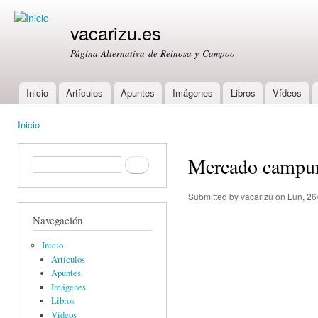
Ski
mai
vacarizu.es
con
Página Alternativa de Reinosa y Campoo
Inicio
Artículos
Apuntes
Imágenes
Libros
Vídeos
Main menu
Inicio
You are here
Mercado campur
Formulario de búsqueda
Buscar
Submitted by
vacarizu
on Lun, 26
Navegación
Inicio
Artículos
Apuntes
Imágenes
Libros
Vídeos