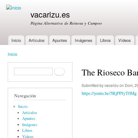
Ski
mai
vacarizu.es
con
Página Alternativa de Reinosa y Campoo
Inicio
Artículos
Apuntes
Imágenes
Libros
Vídeos
Main menu
Inicio
You are here
The Rioseco B
Formulario de búsqueda
Buscar
Submitted by
vacarizu
on Dom, 29
https://youtu.be/5RjPPfyT0Mg
Navegación
Inicio
Artículos
Apuntes
Imágenes
Libros
Vídeos