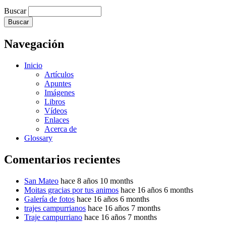
Buscar
Navegación
Inicio
Artículos
Apuntes
Imágenes
Libros
Vídeos
Enlaces
Acerca de
Glossary
Comentarios recientes
San Mateo
hace 8 años 10 months
Moitas gracias por tus animos
hace 16 años 6 months
Galería de fotos
hace 16 años 6 months
trajes campurrianos
hace 16 años 7 months
Traje campurriano
hace 16 años 7 months