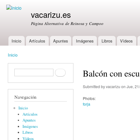
Ski
mai
vacarizu.es
con
Página Alternativa de Reinosa y Campoo
Inicio
Artículos
Apuntes
Imágenes
Libros
Vídeos
Main menu
Inicio
You are here
Balcón con escu
Formulario de búsqueda
Buscar
Submitted by
vacarizu
on Jue, 21
Navegación
Photos:
forja
Inicio
Artículos
Apuntes
Imágenes
Libros
Vídeos