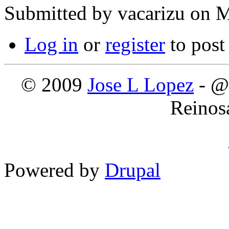
Submitted by
vacarizu
on M
Log in
or
register
to pos
© 2009
Jose L Lopez
- @
Reinos
Powered by
Drupal