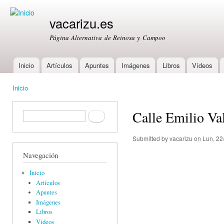
Ski
mai
vacarizu.es
con
Página Alternativa de Reinosa y Campoo
Inicio
Artículos
Apuntes
Imágenes
Libros
Vídeos
Main menu
Inicio
You are here
Calle Emilio Va
Formulario de búsqueda
Buscar
Submitted by
vacarizu
on Lun, 22
Navegación
Inicio
Artículos
Apuntes
Imágenes
Libros
Vídeos