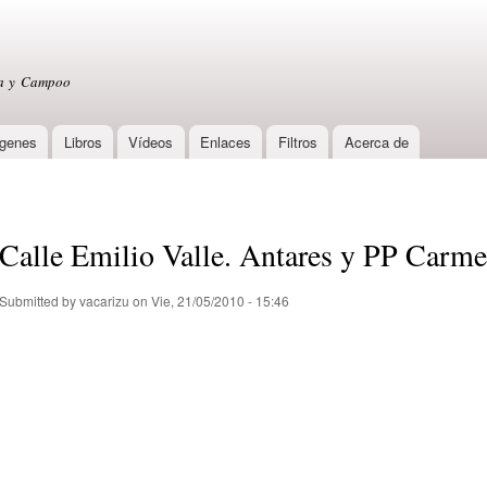
Skip to
main
content
sa y Campoo
genes
Libros
Vídeos
Enlaces
Filtros
Acerca de
Calle Emilio Valle. Antares y PP Carme
Submitted by
vacarizu
on Vie, 21/05/2010 - 15:46