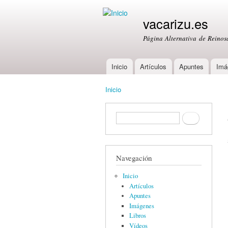
vacarizu.es
Página Alternativa de Reino
Inicio
Artículos
Apuntes
Imá
Main menu
Inicio
You are here
Formulario de búsqueda
Buscar
Navegación
Inicio
Artículos
Apuntes
Imágenes
Libros
Vídeos