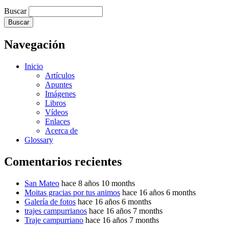
Buscar
Navegación
Inicio
Artículos
Apuntes
Imágenes
Libros
Vídeos
Enlaces
Acerca de
Glossary
Comentarios recientes
San Mateo
hace 8 años 10 months
Moitas gracias por tus animos
hace 16 años 6 months
Galería de fotos
hace 16 años 6 months
trajes campurrianos
hace 16 años 7 months
Traje campurriano
hace 16 años 7 months