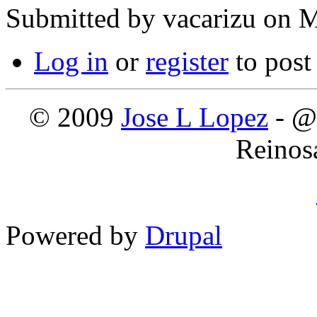
Submitted by
vacarizu
on M
Log in
or
register
to pos
© 2009
Jose L Lopez
- @
Reinos
Powered by
Drupal