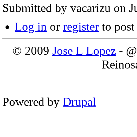
Submitted by
vacarizu
on Ju
Log in
or
register
to pos
© 2009
Jose L Lopez
- @
Reinos
Powered by
Drupal