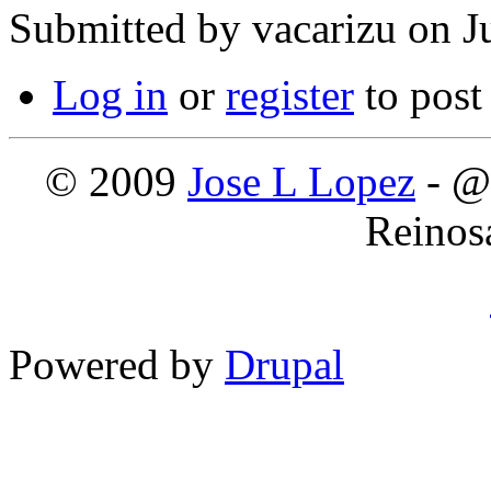
Submitted by
vacarizu
on Ju
Log in
or
register
to pos
© 2009
Jose L Lopez
- @
Reinos
Powered by
Drupal