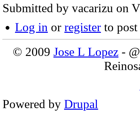
Submitted by
vacarizu
on Vi
Log in
or
register
to pos
© 2009
Jose L Lopez
- @
Reinos
Powered by
Drupal