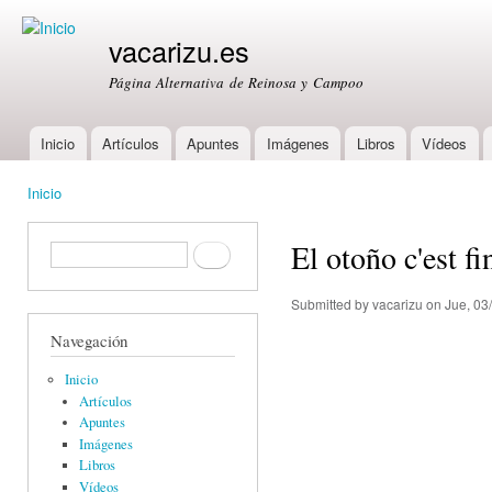
Ski
mai
vacarizu.es
con
Página Alternativa de Reinosa y Campoo
Inicio
Artículos
Apuntes
Imágenes
Libros
Vídeos
Main menu
Inicio
You are here
El otoño c'est fi
Formulario de búsqueda
Buscar
Submitted by
vacarizu
on Jue, 03
Navegación
Inicio
Artículos
Apuntes
Imágenes
Libros
Vídeos