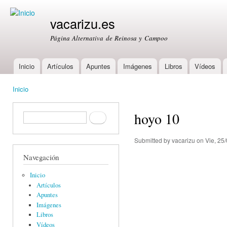
Ski
mai
vacarizu.es
con
Página Alternativa de Reinosa y Campoo
Inicio
Artículos
Apuntes
Imágenes
Libros
Vídeos
Main menu
Inicio
You are here
hoyo 10
Formulario de búsqueda
Buscar
Submitted by
vacarizu
on Vie, 25/
Navegación
Inicio
Artículos
Apuntes
Imágenes
Libros
Vídeos