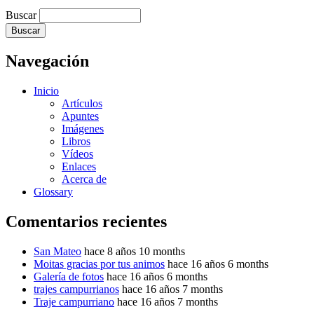
Buscar
Navegación
Inicio
Artículos
Apuntes
Imágenes
Libros
Vídeos
Enlaces
Acerca de
Glossary
Comentarios recientes
San Mateo
hace 8 años 10 months
Moitas gracias por tus animos
hace 16 años 6 months
Galería de fotos
hace 16 años 6 months
trajes campurrianos
hace 16 años 7 months
Traje campurriano
hace 16 años 7 months