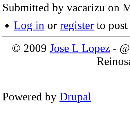
Submitted by
vacarizu
on M
Log in
or
register
to pos
© 2009
Jose L Lopez
- @
Reinos
Powered by
Drupal