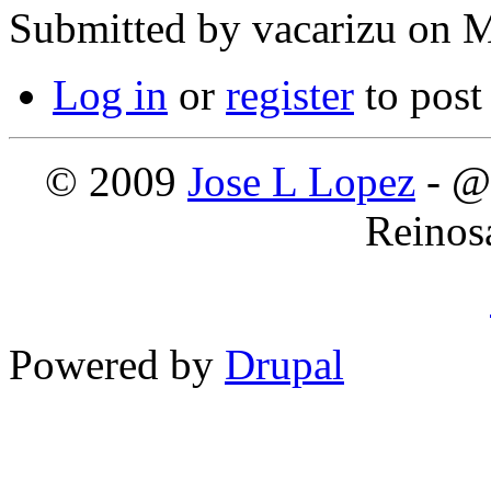
Submitted by
vacarizu
on M
Log in
or
register
to pos
© 2009
Jose L Lopez
- @
Reinos
Powered by
Drupal