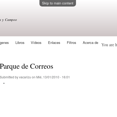
Skip to main content
sa y Campoo
genes
Libros
Vídeos
Enlaces
Filtros
Acerca de
You are 
Parque de Correos
Submitted by
vacarizu
on Mié, 13/01/2010 - 16:01