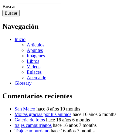
Buscar
Navegación
Inicio
Artículos
Apuntes
Imágenes
Libros
Vídeos
Enlaces
Acerca de
Glossary
Comentarios recientes
San Mateo
hace 8 años 10 months
Moitas gracias por tus animos
hace 16 años 6 months
Galería de fotos
hace 16 años 6 months
trajes campurrianos
hace 16 años 7 months
Traje campurriano
hace 16 años 7 months