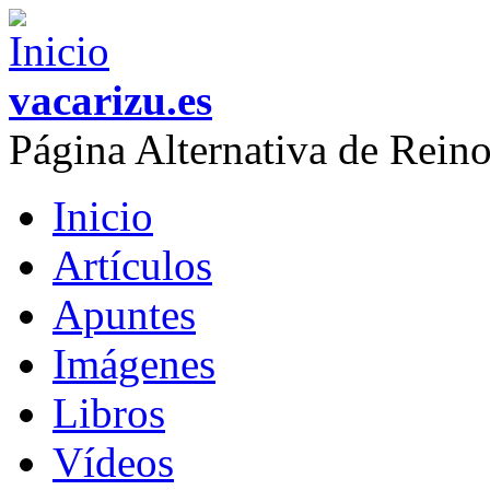
Skip to main content
vacarizu.es
Página Alternativa de Rei
Inicio
Main menu
Artículos
Apuntes
Imágenes
Libros
Vídeos