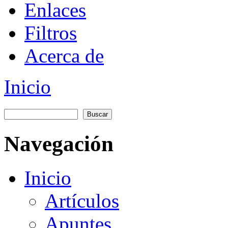
Enlaces
Filtros
Acerca de
Inicio
You are here
Buscar
Formulario de búsqueda
Navegación
Inicio
Artículos
Apuntes