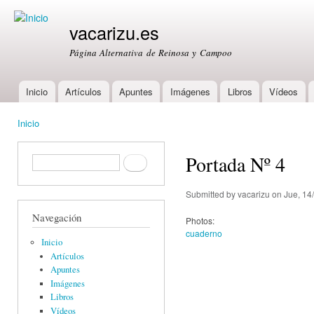
Ski
mai
vacarizu.es
con
Página Alternativa de Reinosa y Campoo
Inicio
Artículos
Apuntes
Imágenes
Libros
Vídeos
Main menu
Inicio
You are here
Portada Nº 4
Formulario de búsqueda
Buscar
Submitted by
vacarizu
on Jue, 14
Navegación
Photos:
cuaderno
Inicio
Artículos
Apuntes
Imágenes
Libros
Vídeos