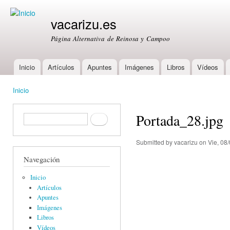
Ski
mai
vacarizu.es
con
Página Alternativa de Reinosa y Campoo
Inicio
Artículos
Apuntes
Imágenes
Libros
Vídeos
Main menu
Inicio
You are here
Portada_28.jpg
Formulario de búsqueda
Buscar
Submitted by
vacarizu
on Vie, 08/
Navegación
Inicio
Artículos
Apuntes
Imágenes
Libros
Vídeos