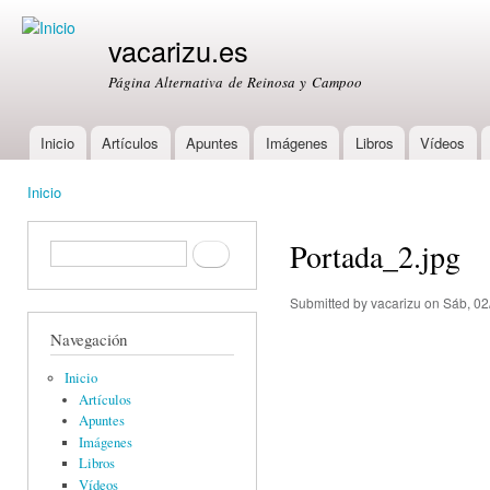
Ski
mai
vacarizu.es
con
Página Alternativa de Reinosa y Campoo
Inicio
Artículos
Apuntes
Imágenes
Libros
Vídeos
Main menu
Inicio
You are here
Portada_2.jpg
Formulario de búsqueda
Buscar
Submitted by
vacarizu
on Sáb, 02
Navegación
Inicio
Artículos
Apuntes
Imágenes
Libros
Vídeos