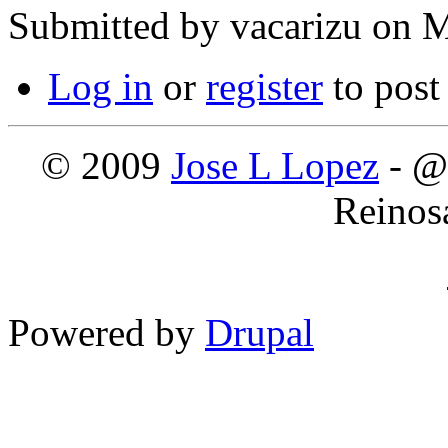
Submitted by
vacarizu
on M
Log in
or
register
to pos
© 2009
Jose L Lopez
- @
Reinos
Powered by
Drupal