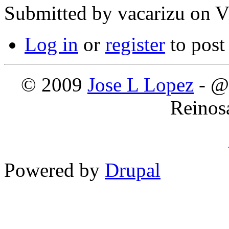
Submitted by
vacarizu
on Vi
Log in
or
register
to pos
© 2009
Jose L Lopez
- @
Reinos
Powered by
Drupal