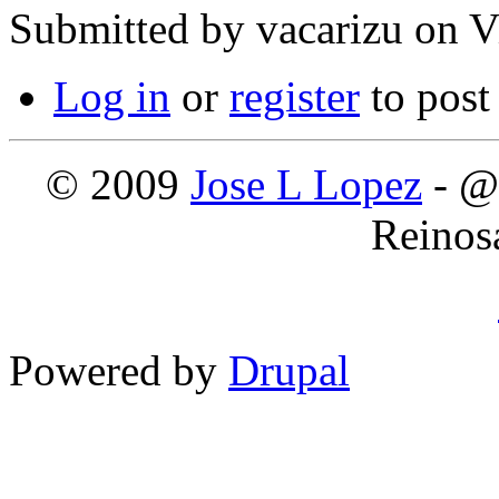
Submitted by
vacarizu
on Vi
Log in
or
register
to pos
© 2009
Jose L Lopez
- @
Reinos
Powered by
Drupal