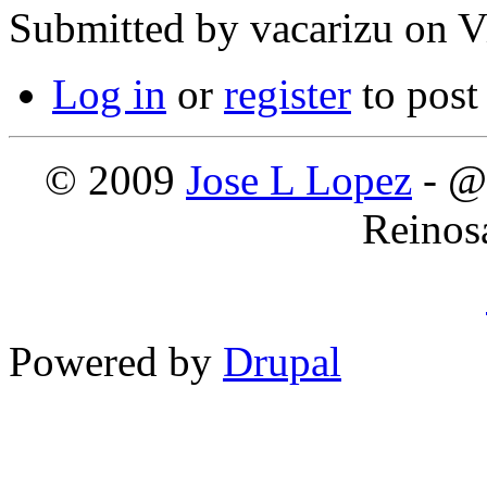
Submitted by
vacarizu
on Vi
Log in
or
register
to pos
© 2009
Jose L Lopez
- @
Reinos
Powered by
Drupal