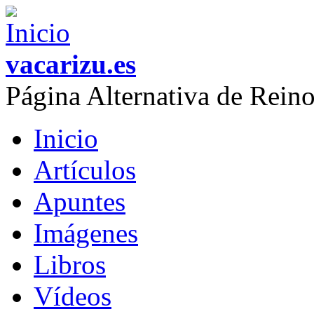
Skip to main content
vacarizu.es
Página Alternativa de Rei
Inicio
Main menu
Artículos
Apuntes
Imágenes
Libros
Vídeos