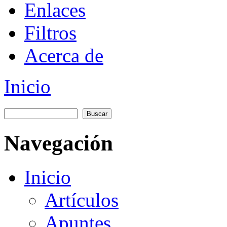
Enlaces
Filtros
Acerca de
Inicio
You are here
Buscar
Formulario de búsqueda
Navegación
Inicio
Artículos
Apuntes