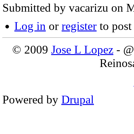
Submitted by
vacarizu
on M
Log in
or
register
to pos
© 2009
Jose L Lopez
- @
Reinos
Powered by
Drupal