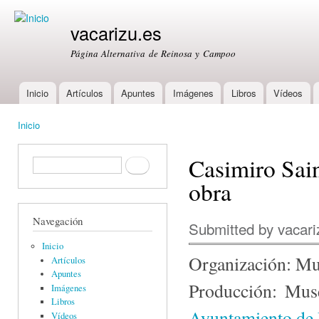
Ski
mai
vacarizu.es
con
Página Alternativa de Reinosa y Campoo
Inicio
Artículos
Apuntes
Imágenes
Libros
Vídeos
Main menu
Inicio
You are here
Casimiro Sain
Formulario de búsqueda
Buscar
obra
Navegación
Submitted by
vacari
Inicio
Organización: Mu
Artículos
Apuntes
Producción: Mus
Imágenes
Libros
Ayuntamiento de
Vídeos