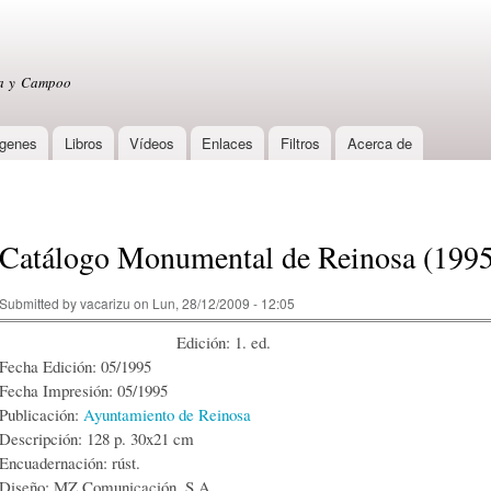
Skip to
main
content
sa y Campoo
genes
Libros
Vídeos
Enlaces
Filtros
Acerca de
Catálogo Monumental de Reinosa (1995
Submitted by
vacarizu
on Lun, 28/12/2009 - 12:05
Edición: 1. ed.
Fecha Edición: 05/1995
Fecha Impresión: 05/1995
Publicación:
Ayuntamiento de Reinosa
Descripción: 128 p. 30x21 cm
Encuadernación: rúst.
Diseño: MZ Comunicación, S.A.