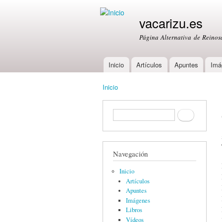
vacarizu.es
Página Alternativa de Reino
Inicio
Artículos
Apuntes
Imá
Main menu
Inicio
You are here
Formulario de búsqueda
Buscar
Navegación
Inicio
Artículos
Apuntes
Imágenes
Libros
Vídeos