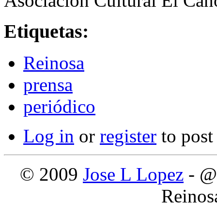
Asociación Cultural El Cañ
Etiquetas:
Reinosa
prensa
periódico
Log in
or
register
to pos
© 2009
Jose L Lopez
- @
Reinos