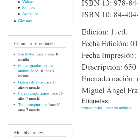
ISBN 13: 978-84
Vídeos
Enlaces
ISBN 10: 84-404
Acerca de
Glossary
Edición: 1. ed.
Fecha Edición: 0
Comentarios recientes
Fecha Impresión:
San Mateo
hace 8 años 10
months
Descripción: 650
Moitas gracias por tus
animos
hace 16 años 6
Encuadernación: r
months
Galería de fotos
hace 16
años 6 months
Miguel Ángel Fra
trajes campurrianos
hace 16
años 7 months
Etiquetas:
Traje campurriano
hace 16
arqueología
historia antigua
años 7 months
Monthly archive