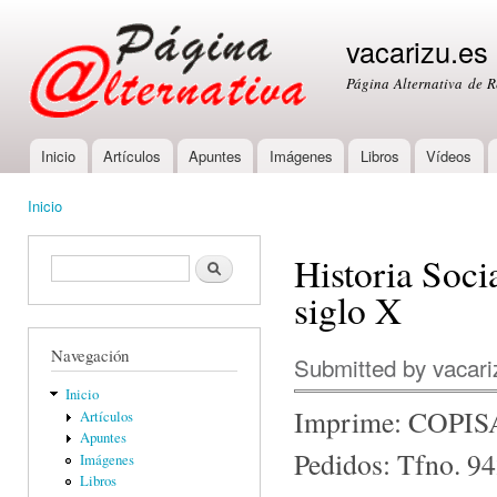
Ski
mai
vacarizu.es
con
Página Alternativa de 
Inicio
Artículos
Apuntes
Imágenes
Libros
Vídeos
Main menu
Inicio
You are here
Historia Soci
Formulario de búsqueda
Buscar
siglo X
Navegación
Submitted by
vacari
Inicio
Imprime: COPISA
Artículos
Apuntes
Pedidos: Tfno. 9
Imágenes
Libros