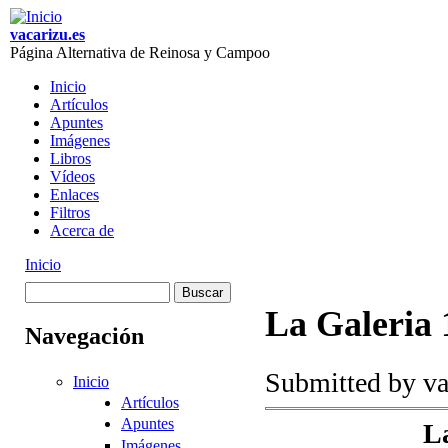
Skip to main content
vacarizu.es
Página Alternativa de Reinosa y Campoo
Inicio
Artículos
Main menu
Apuntes
Imágenes
Libros
Vídeos
Enlaces
Filtros
Acerca de
Inicio
You are here
Buscar
Formulario de
La Galeria 
Navegación
búsqueda
Submitted by
va
Inicio
Artículos
Apuntes
L
Imágenes