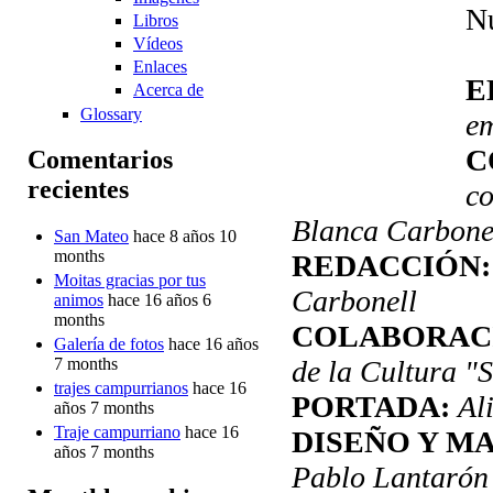
N
Libros
Vídeos
Enlaces
E
Acerca de
Glossary
em
C
Comentarios
recientes
c
Blanca Carbonel
San Mateo
hace 8 años 10
months
REDACCIÓN
Moitas gracias por tus
Carbonell
animos
hace 16 años 6
months
COLABORAC
Galería de fotos
hace 16 años
de la Cultura "
7 months
trajes campurrianos
hace 16
PORTADA:
Al
años 7 months
Traje campurriano
hace 16
DISEÑO Y M
años 7 months
Pablo Lantarón