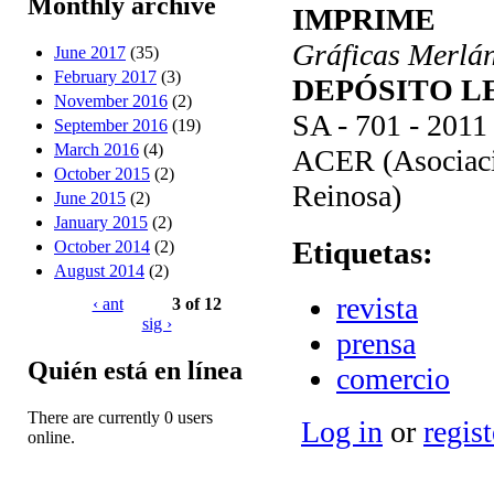
Monthly archive
IMPRIME
Gráficas Merlán
June 2017
(35)
February 2017
(3)
DEPÓSITO L
November 2016
(2)
SA - 701 - 2011
September 2016
(19)
March 2016
(4)
ACER (Asociació
October 2015
(2)
Reinosa)
June 2015
(2)
January 2015
(2)
Etiquetas:
October 2014
(2)
August 2014
(2)
revista
‹ ant
3 of 12
sig ›
prensa
Quién está en línea
comercio
There are currently 0 users
Log in
or
regist
online.