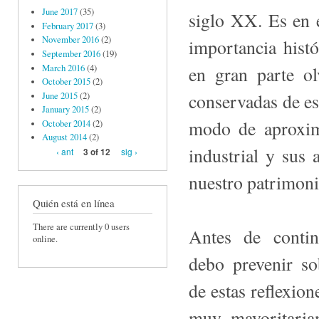
June 2017
(35)
siglo XX. Es en e
February 2017
(3)
November 2016
(2)
importancia hist
September 2016
(19)
March 2016
(4)
en gran parte ol
October 2015
(2)
conservadas de eso
June 2015
(2)
January 2015
(2)
modo de aproxim
October 2014
(2)
August 2014
(2)
industrial y sus 
‹ ant
sig ›
3 of 12
nuestro patrimoni
Quién está en línea
There are currently 0 users
Antes de contin
online.
debo prevenir so­
de estas reflexion
muy mayoritariam