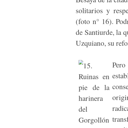
solitarios y res
(foto n° 16). Pod
de Santiurde, la 
Uzquiano, su refo
Per
estab
conse
origi
radi
trans