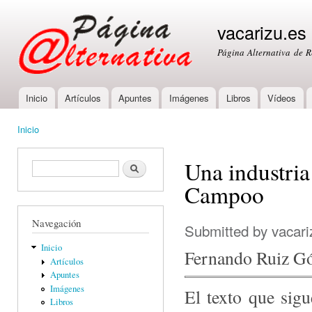
Ski
mai
vacarizu.es
con
Página Alternativa de 
Inicio
Artículos
Apuntes
Imágenes
Libros
Vídeos
Main menu
Inicio
You are here
Una industria
Formulario de búsqueda
Buscar
Campoo
Navegación
Submitted by
vacari
Inicio
Fernando Ruiz G
Artículos
Apuntes
Imágenes
El texto que sigu
Libros