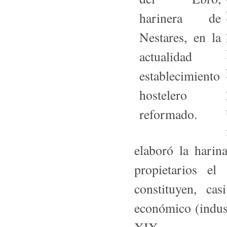
elaboró la hari
propie­tarios e
constituyen, ca
económico (indust