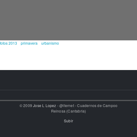
fotos 2013
primavera
urbanismo
© 2009
Jose L Lopez
- @lternet - Cuadernos de Campoo
Reinosa (Cantabria)
Subir