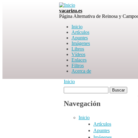
Skip to main content
vacarizu.es
Página Alternativa de Reinosa y Campo
Inicio
Artículos
Main menu
Apuntes
Imágenes
Libros
Vídeos
Enlaces
Filtros
Acerca de
Inicio
You are here
Buscar
Formulario de
Navegación
búsqueda
Inicio
Artículos
Apuntes
Imágenes