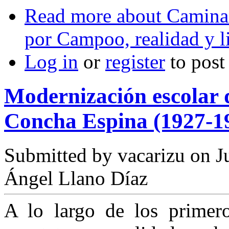
Read more
about Caminan
por Campoo, realidad y li
Log in
or
register
to pos
Modernización escolar d
Concha Espina (1927-1
Submitted by
vacarizu
on Ju
Ángel Llano Díaz
A lo largo de los primer