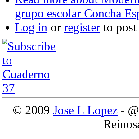
grupo escolar Concha Es
Log in
or
register
to pos
© 2009
Jose L Lopez
- @
Reinos