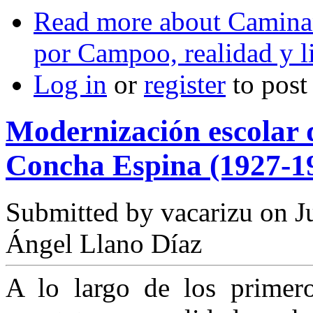
Read more
about Caminan
por Campoo, realidad y li
Log in
or
register
to pos
Modernización escolar d
Concha Espina (1927-1
Submitted by
vacarizu
on Ju
Ángel Llano Díaz
A lo largo de los primer