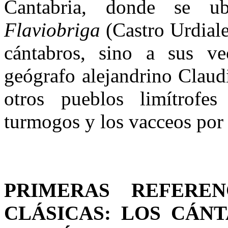
Canta­bria, donde se 
Flaviobriga
(Cas­tro Urdiale
cántabros, sino a sus ve
geógrafo alejandrino Clau­
otros pueblos limítrofe
turmogos y los vacceos por e
PRIMERAS REFERE
CLÁSICAS: LOS CÁN