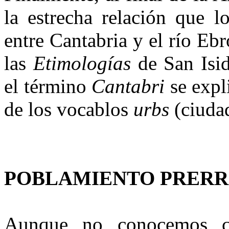
la estrecha relación que l
entre Cantabria y el río Eb
las
Eti­mologías
de San Isid
el término
Cantabri
se expl
de los voca­blos
urbs
(ciuda
POBLAMIENTO PRER
Aunque no conocemos c