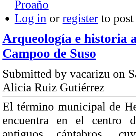
Proaño
Log in
or
register
to pos
Arqueología e historia
Campoo de Suso
Submitted by
vacarizu
on Sá
Alicia Ruiz Gutiérrez
El término municipal de 
encuentra en el centro de
antiguos cántabros, cuy