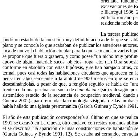
orientada fundame
excavaciones de Re
e Illarregui 1986, 
edifi­cio romano pa
residencia noble de
La tercera publica
jando un estado de la cuestión muy definido acerca de lo que se sabí
plano y se conocía lo que acababan de publicar los anteriores autores.
taca de nuevo la habitación circular para la que se manejan varias hipó
se propone que fuera o granero, y como posee "un nicho muy profund
apoyo de algún material: sacos, objetos, ropa, etc. (...) Otra supos
conforme en absoluto con estas hipótesis, y se han barajado otras, c
termal, pues casi todas las habitaciones circulares que apare­cen en 
pensar en algo semejante a la altitud de 900 metros en que se encu
desestimándolas, a pesar de que, a renglón seguido se habla de "u
frente a ella una piscina con suelo de
cimenticium
(sic) y desagüe por 
sistemático estudio de la secuencia de ocupación medieval, dando 
Cuenca 2002)- para refrendar la cronología visigoda de las tumbas d
había hallado una iglesia prerrománica (García Guinea y Eynde 1991,
El año de esta publicación correspondería al último en que se realiz
1991 se excavó en La Cueva, otro enclave con restos romanos ubica
él se describía "la aparición de unas construccio­nes de habitación
(García Guinea y Eynde 1991, 12). Se estaba así cerrando, envuelta e