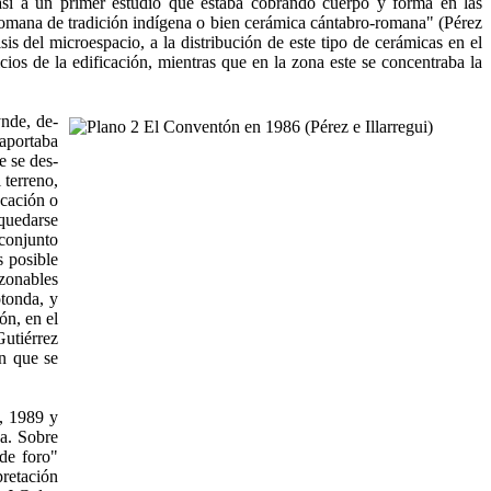
así a un primer estudio que estaba cobrando cuerpo y forma en las
romana de tradición indígena o bien cerámica cántabro-romana" (Pérez
is del microespacio, a la distribución de este tipo de cerámicas en el
ios de la edifica­ción, mientras que en la zona este se concentraba la
nde, de­
 aportaba
e se des­
 terreno,
cación o
 quedarse
conjunto
s posible
zonables
otonda, y
ón, en el
utiérrez
én que se
6, 1989 y
a. Sobre
 de foro"
pretación