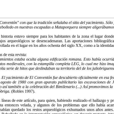
Conventón" con que la tradición se­ñalaba el sitio del yacimiento. Sólo 
ebolledo en nuestras escapadas a Mataporquera siempre aligerábamos e
 historia estuvo siempre para los habitantes de la zona el lugar dond
bajos arqueológicos se desencadenaran. Las aportaciones bibliográfic
llada en el lu­gar en los años ochenta del siglo XX, como a la identida
s de esta revista:
ramientos estaba oculta alguna edifi­cación romana. Esto había ocur
entos medievales, con la estampilla completa LEG, lo cual me hizo imag
a serie de hitos que deslindaban su territorio del de los juliobriguens
. El yacimiento de El Conventón fue descubierto oficialmente en esa fe
agosto de 1980 con gran aparato publicitario las excavaciones de Ju
o así también a la celebración del Bimilenario (...) Así promovimos l
óbriga.
(Robles 1997).
 líneas de este artículo, para quien, habiendo realizado el hallazgo y 
asta entonces velada, y algunos de los problemas que ello había acar
habían quedado los restos arqueo­lógicos exhumados unos años antes.