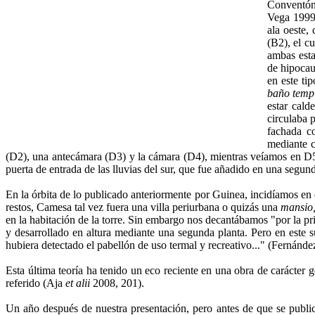
Conventón,
Vega 1999)
ala oeste,
(B2), el c
ambas esta
de hipocau
en este ti
baño temp
estar cald
circulaba 
fachada co
mediante c
(D2), una antecámara (D3) y la cámara (D4), mientras veíamos en D5 
puerta de entrada de las lluvias del sur, que fue añadido en una segund
En la órbita de lo publicado anteriormente por Guinea, incidíamos en
restos, Camesa tal vez fuera una villa periurbana o quizás una
mansio
en la habitación de la torre. Sin embargo nos decantábamos "por la prim
y desarrollado en altura mediante una segunda planta. Pero en este s
hubiera detectado el pabellón de uso termal y recreativo..." (Fernánd
Esta última teoría ha tenido un eco reciente en una obra de carácter 
referido (Aja
et alii
2008, 201).
Un año después de nuestra presentación, pero antes de que se public