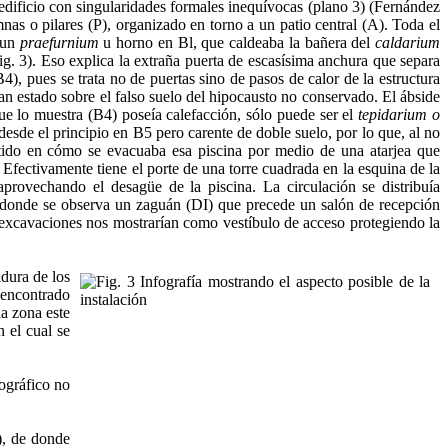
edificio con singularidades formales inequívocas (plano 3) (Fernández
nas o pilares (P), organizado en torno a un patio cen­tral (A). Toda el
 un
praefurnium
u horno en Bl, que caldeaba la bañe­ra del
caldarium
g. 3). Eso explica la extraña puerta de escasísima an­chura que separa
), pues se trata no de puertas sino de pasos de calor de la estructura
ían estado sobre el falso suelo del hipocausto no conservado. El ábside
que lo muestra (B4) poseía calefacción, sólo puede ser el
tepidarium o
esde el principio en B5 pero carente de doble suelo, por lo que, al no
tido en cómo se evacuaba esa piscina por medio de una atarjea que
Efectivamente tiene el porte de una torre cuadrada en la esquina de la
aprovechando el desagüe de la piscina. La circulación se distribuía
D) donde se observa un zaguán (DI) que precede un salón de recepción
excavaciones nos mostrarían como vestíbulo de acceso protegiendo la
dura de los
 encontrado
la zona este
 el cual se
iográfico no
), de donde