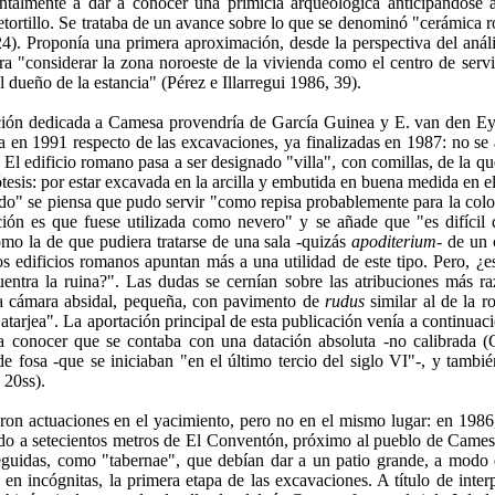
ntalmente a dar a conocer una primicia arqueológi­ca anticipándose 
tortillo. Se trataba de un avance sobre lo que se denominó "cerámica 
24). Proponía una primera aproximación, desde la perspectiva del anális
ra "considerar la zona noroeste de la vivienda como el centro de servic
l dueño de la estancia" (Pérez e Illarregui 1986, 39).
ción dedicada a Camesa pro­vendría de García Guinea y E. van den Ey
a en 1991 respecto de las exca­vaciones, ya finalizadas en 1987: no se
 El edificio romano pasa a ser designado "villa", con comillas, de la qu
tesis: por estar excavada en la arcilla y embutida en buena medida en el
o" se piensa que pudo servir "como repisa probablemente para la colo
ición es que fuese utilizada como ne­vero" y se añade que "es difícil
omo la de que pudiera tratarse de una sala -quizás
apoditerium-
de un 
los edificios romanos apuntan más a una utilidad de este tipo. Pero, ¿e
entra la ruina?". Las dudas se cernían sobre las atribuciones más ra
na cámara absidal, pequeña, con pavimento de
rudus
similar al de la r
atar­jea". La aportación principal de esta publicación venía a continuaci
a cono­cer que se contaba con una datación absoluta -no calibrada (G
e fosa -que se iniciaban "en el último tercio del siglo VI"-, y tambi
 20ss).
aron actuaciones en el yaci­miento, pero no en el mismo lugar: en 198
do a setecientos metros de El Conventón, próximo al pueblo de Cames
 seguidas, como "tabernae", que debían dar a un patio grande, a modo
n incógnitas, la primera etapa de las excavaciones. A título de inter