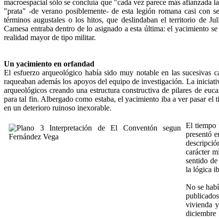
macroespacial sólo se concluía que "cada vez parece más afianzada la hi
"prata" -de verano posiblemente- de esta legión romana casi con se
términos augustales o los hitos, que deslindaban el territorio de 
Camesa entraba dentro de lo asignado a esta última: el yacimiento s
realidad mayor de tipo militar.
Un yacimiento en orfandad
El esfuerzo arqueológico había sido muy no­table en las sucesivas ca
raqueaban además los apoyos del equipo de investigación. La iniciativ
arqueológicos creando una estructura constructiva de pilares de eucal
para tal fin. Albergado como estaba, el yacimiento iba a ver pa­sar 
en un deterioro ruinoso inexorable.
El tiempo 
presentó e
descripció
carácter m
sentido de 
la lógica 
No se habí
publicados
vivienda y
diciembre