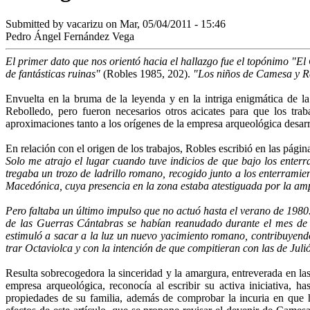
Submitted by
vacarizu
on Mar, 05/04/2011 - 15:46
Pedro Ángel Fernández Vega
El primer dato que nos orientó hacia el hallazgo fue el topónimo "El 
de fantásticas ruinas"
(Robles 1985, 202).
"Los ni­ños de Camesa y R
Envuelta en la bruma de la leyenda y en la in­triga enigmática de la
Rebolledo, pero fueron necesarios otros acicates para que los tra
aproximaciones tanto a los orígenes de la empresa arqueológica desarro
En relación con el origen de los trabajos, Robles escribió en las página
Solo me atrajo el lugar cuando tuve indicios de que bajo los enter
tregaba un trozo de ladrillo romano, recogido junto a los enterrami
Macedónica, cuya presencia en la zona estaba ates­tiguada por la ampli
Pero faltaba un último impulso que no actuó hasta el verano de 1980
de las Guerras Cántabras se habían reanu­dado durante el mes de 
estimuló a sacar a la luz un nuevo yacimiento ro­mano, contribuyend
trar Octaviolca y con la intención de que compitieran con las de Juli
Resulta sobrecogedora la sinceridad y la amar­gura, entreverada en las
empresa arqueológica, reconocía al escribir su activa iniciativa, h
propiedades de su familia, además de comprobar la incuria en que 