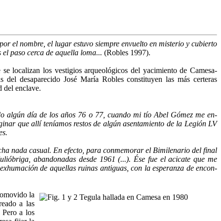
por el nombre, el lugar estuvo siempre envuelto en misterio y cubierto
l paso cerca de aquella loma...
(Robles 1997).
e se locali­zan los vestigios arqueológicos del yacimiento de Camesa-
as del desaparecido José María Robles constituyen las más certeras
d del enclave.
rido algún día de los años 76 o 77, cuando mi tío Abel Gómez me en­
inar que allí te­níamos restos de algún asentamiento de la Legión LV
es.
cha nada casual. En efecto, para conmemorar el Bimilenario del final
lióbriga, abandonadas desde 1961 (...). Ése fue el acicate que me
a exhumación de aquellas ruinas antiguas, con la esperanza de encon­
promovido la
reado a las
 Pero a los