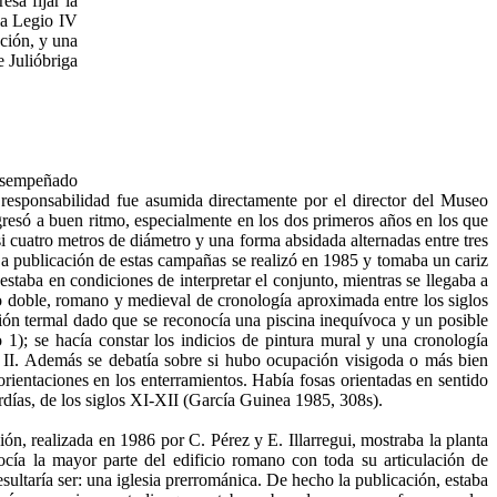
esa fijar la
la Legio IV
ción, y una
 Julióbriga
desempeñado
a responsabilidad fue asumida directamente por el director del Museo
resó a buen ritmo, especialmente en los dos primeros años en los que
 cuatro metros de diámetro y una forma absidada al­ternadas entre tres
 La publicación de estas campañas se realizó en 1985 y tomaba un cariz
staba en condiciones de interpretar el conjunto, mientras se llegaba a
o doble, romano y medie­val de cronología aproximada entre los siglos
ción termal dado que se reconocía una piscina inequívoca y un posible
 1); se hacía constar los indicios de pintura mural y una cronología
glo II. Además se debatía sobre si hubo ocupación visigoda o más bien
rientacio­nes en los enterramientos. Había fosas orientadas en sentido
ardías, de los siglos XI-XII (García Guinea 1985, 308s).
n, realizada en 1986 por C. Pérez y E. Illarregui, mos­traba la planta
ocía la mayor parte del edificio romano con toda su articulación de
esultaría ser: una iglesia prerrománica. De hecho la publicación, estaba