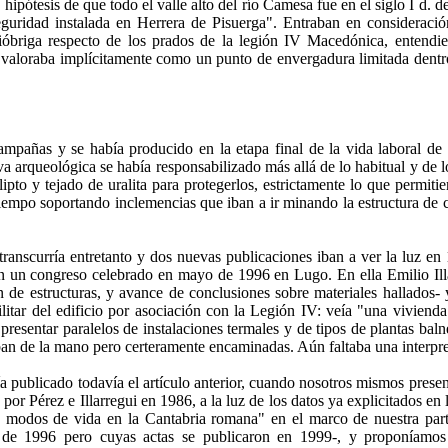
pótesis de que todo el valle alto del río Camesa fue en el siglo I d. de
guridad instalada en Herrera de Pisuerga". Entraban en consideración
Julióbriga respecto de los prados de la legión IV Macedónica, entend
e valoraba implícitamente como un punto de en­vergadura limitada dent
mpañas y se había pro­ducido en la etapa final de la vida laboral de 
a arqueológica se había responsabilizado más allá de lo habitual y de lo
ipto y tejado de uralita para protegerlos, estrictamen­te lo que permiti
el tiempo soportando inclemencias que iban a ir minando la estructura d
transcurría entretanto y dos nuevas publicaciones iban a ver la luz e
n un congreso celebrado en mayo de 1996 en Lugo. En ella Emilio Illa
n de estructuras, y avance de conclu­siones sobre materiales hallados- y
ilitar del edificio por asociación con la Legión IV: veía "una vivien
presentar paralelos de instalaciones termales y de tipos de plantas baln
iban de la mano pero certeramente encaminadas. Aún faltaba una interpret
a publicado todavía el artículo an­terior, cuando nosotros mismos presen
 por Pérez e Illarregui en 1986, a la luz de los datos ya explicitados en
 modos de vida en la Cantabria romana" en el marco de nuestra parti
 de 1996 pero cuyas actas se publicaron en 1999-, y proponíamos 