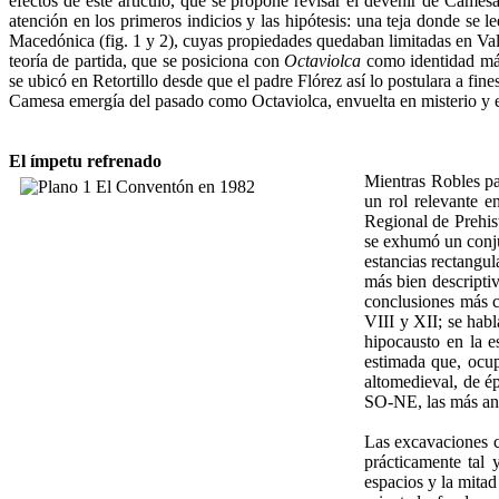
efectos de este artículo, que se propone revisar el devenir de Camesa
atención en los primeros indicios y las hipótesis: una teja donde se
Macedónica (fig. 1 y 2), cuyas propiedades quedaban limitadas en Va
teoría de partida, que se posiciona con
Octaviolca
como identidad más 
se ubicó en Retortillo desde que el padre Flórez así lo postulara a fine
Camesa emergía del pasado como Octaviolca, envuelta en misterio y en 
El ímpetu refrenado
Mientras Robles pa
un rol relevante e
Regional de Prehis
se exhumó un conjun
estancias rectangul
más bien descriptiv
conclusiones más c
VIII y XII; se hab
hipocausto en la e
estimada que, ocup
altomedieval, de ép
SO-NE, las más anti
Las excavaciones co
prácticamente tal 
espacios y la mitad