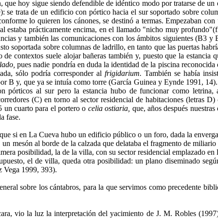
 que hoy sigue siendo defendi­ble de idéntico modo por tratarse de un 
: se trata de un edificio con pórtico hacia el sur soportado sobre colum
 conforme lo quieren los cánones, se destinó a termas. Empezaban con
ual estaba prácticamente encima, en el llamado "nicho muy profundo"(fi
ncias y también las comunicaciones con los ámbitos siguientes (B3 y B4
sto soportada so­bre columnas de ladrillo, en tanto que las puertas habr
po de contex­tos suele alojar bañeras también y, puesto que la estancia 
lado,
pues nadie pondría en duda la identidad de la piscina reconocida d
eada, sólo podría corresponder al
frigidarium.
También se había insis
por B y, que ya se intuía como torre (García Guinea y Eynde 1991, 14). 
n pórticos al sur pero la estancia hubo de funcionar como letrina, 
orredores (C) en torno al sector residencial de habitaciones (letras 
un cuarto para el portero o
celia ostiaria,
que, años después nuestras 
a fase.
 que si en La Cueva hubo un edificio público o un foro, dada la enverga
,
un mesón al borde de la calzada que delataba el fragmento de miliario
era posibilidad, la de la villa, con su sector residencial emplazado en 
upuesto, el de villa, queda otra posibilidad: un plano diseminado según
ez Vega 1999, 393).
general sobre los cántabros, para la que servimos como precedente bibl
ara, vio la luz la interpretación del yacimiento de J. M. Robles (1997