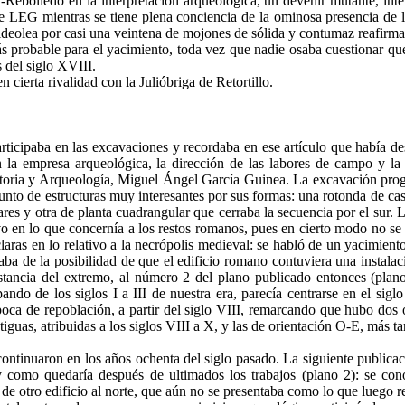
-Rebolledo en la interpretación arqueológica, un devenir mutante, inter
 lee LEG mientras se tiene plena conciencia de la ominosa presencia de 
ldeolea por casi una veintena de mojones de sólida y contumaz reafirma
probable para el yaci­miento, toda vez que nadie osaba cuestionar que
s del siglo XVIII.
cierta rivalidad con la Julióbriga de Retortillo.
rticipaba en las excavaciones y recordaba en ese artículo que había 
n la empresa arqueológica, la di­rección de las labores de campo y l
toria y Arqueología, Miguel Án­gel García Guinea. La excavación prog
to de estructuras muy interesantes por sus formas: una rotonda de casi
ares y otra de planta cuadrangular que cerraba la secuencia por el sur.
o en lo que concernía a los restos romanos, pues en cierto modo no se e
laras en lo relativo a la necrópolis medieval: se habló de un yacimient
laba de la posibilidad de que el edificio romano contuviera una instala
stancia del extremo, al número 2 del plano publicado entonces (plano
ando de los siglos I a III de nuestra era, parecía centrarse en el si
oca de repoblación, a partir del siglo VIII, remarcando que hubo dos o
guas, atribuidas a los siglos VIII a X, y las de orientación O-E, más t
ntinuaron en los años ochenta del siglo pasado. La siguiente publicació
y como quedaría después de ultimados los trabajos (plano 2): se co­n
 de otro edifi­cio al norte, que aún no se presentaba como lo que luego r