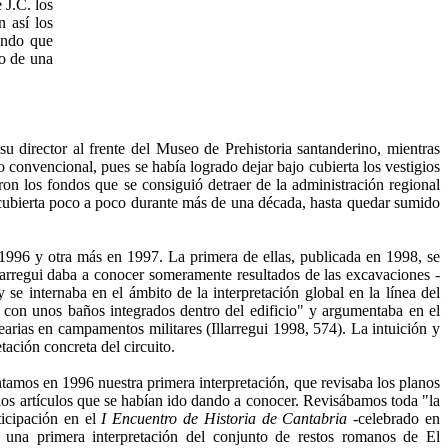
 J.C. los
 así los
iendo que
ro de una
su director al frente del Museo de Prehistoria santanderino, mientras
 convencional, pues se había logrado dejar bajo cubierta los vestigios
eron los fondos que se consiguió detraer de la administración regional
e cubierta poco a poco durante más de una década, hasta quedar sumido
n 1996 y otra más en 1997. La primera de ellas, publicada en 1998, se
rregui daba a co­nocer someramente resultados de las excavaciones -
 se internaba en el ámbito de la interpretación global en la línea del
da con unos baños integrados dentro del edificio" y argumentaba en el
earias en cam­pamentos militares (Illarregui 1998, 574). La intui­ción y
ación con­creta del circuito.
tamos en 1996 nuestra primera interpretación, que revisa­ba los planos
 los artículos que se habían ido dando a conocer. Revi­sábamos toda "la
ci­pación en el
I Encuentro de Historia de Cantabria
-celebrado en
una primera interpretación del conjunto de restos romanos de El