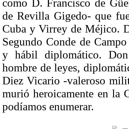
como D. Francisco de Güe
de Revilla Gigedo- que fue
Cuba y Vi­rrey de Méjico. 
Segundo Con­de de Campo A
y hábil diplomá­tico. Don
hombre de leyes, di­plomát
Diez Vicario -valero­so mili
murió heroicamente en la G
podíamos enumerar.