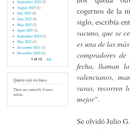
September 2025
(3)
August 2025
(1)
cogernos de la ma
July 2025
(2)
June 2025
(3)
siglo, escribía en
May 2025
(7)
vacuno, que se ce
April 2025
(1)
September 2024
(1)
es una de las más
May 2022
(1)
December 2021
(1)
compradores de t
December 2020
(1)
sig ›
1 of 12
fecha, llaman la
valencianos, ma
Quién está en línea
varas, recorren
There are currently 0 users
online.
mejor"
.
Se olvidó Julio G.