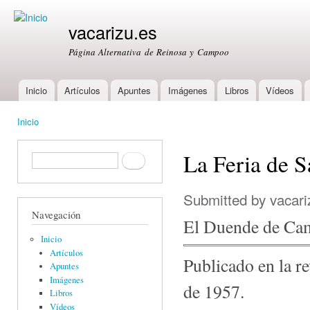
Ski
mai
vacarizu.es
con
Página Alternativa de Reinosa y Campoo
Inicio
Artículos
Apuntes
Imágenes
Libros
Vídeos
Main menu
Inicio
You are here
La Feria de 
Formulario de búsqueda
Buscar
Submitted by
vacari
Navegación
El Duende de C
Inicio
Artículos
Publicado en la 
Apuntes
Imágenes
de 1957.
Libros
Vídeos