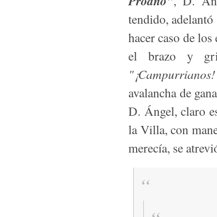
Proaño"
, D. Án
tendido, adelantó 
hacer caso de los 
el brazo y gr
"¡Campurrianos! 
avalancha de gana
D. Ángel, claro e
la Villa, con man
merecía, se atrevió