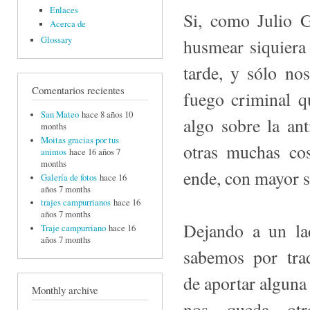
Enlaces
Si, como Julio G
Acerca de
Glossary
husmear siquiera
tarde, y sólo no
Comentarios recientes
fuego criminal q
San Mateo
hace 8 años 10
algo sobre la an
months
Moitas gracias por tus
otras muchas co
animos
hace 16 años 7
months
ende, con mayor s
Galería de fotos
hace 16
años 7 months
trajes campurrianos
hace 16
años 7 months
Dejando a un la
Traje campurriano
hace 16
años 7 months
sabemos por tra
de aportar alguna
Monthly archive
nos queda ot