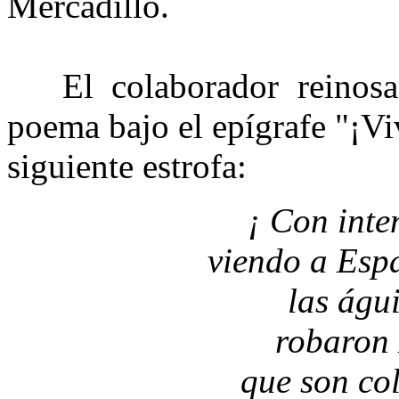
Mercadillo.
El colaborador reinosan
poema bajo el epígrafe "¡V
siguiente estrofa:
¡ Con inte
viendo a Espa
las águ
robaron 
que son co