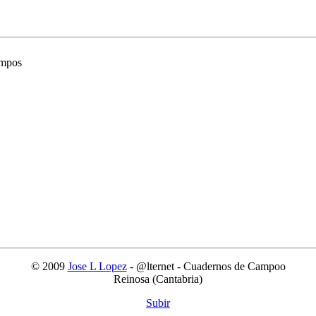
ampos
© 2009
Jose L Lopez
- @lternet - Cuadernos de Campoo
Reinosa (Cantabria)
Subir