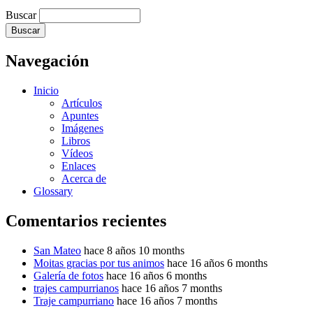
Buscar
Navegación
Inicio
Artículos
Apuntes
Imágenes
Libros
Vídeos
Enlaces
Acerca de
Glossary
Comentarios recientes
San Mateo
hace 8 años 10 months
Moitas gracias por tus animos
hace 16 años 6 months
Galería de fotos
hace 16 años 6 months
trajes campurrianos
hace 16 años 7 months
Traje campurriano
hace 16 años 7 months