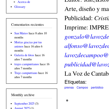
Acerca de
Arte, diseño y m
Glossary
Crist
Publicidad:
Comentarios recientes
Imprime: IMPR
San Mateo
hace 8 años 10
gonzalo@lavozde
months
Moitas gracias por tus
alfonso@lavozdec
animos
hace 16 años 6
months
lavozdecampoo@
Galería de fotos
hace 16
años 7 months
publicidad@lavoz
trajes campurrianos
hace 16
años 7 months
La Voz de Cantab
Traje campurriano
hace 16
años 7 months
Etiquetas:
prensa
Campoo
periódico
Monthly archive
September 2025
(3)
August 2025
(1)