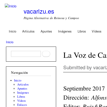
Ski
mai
vacarizu.es
con
Página Alternativa de Reinosa y Campoo
Inicio
Artículos
Apuntes
Imágenes
Libros
Vídeos
Main menu
Inicio
You are here
La Voz de Can
Formulario de búsqueda
Buscar
Submitted by
vacari
Navegación
Inicio
Artículos
Septiembre 2017
Apuntes
Imágenes
Alfon
Dirección:
Libros
Vídeos
Ruiz&Rom
Editor:
Enlaces